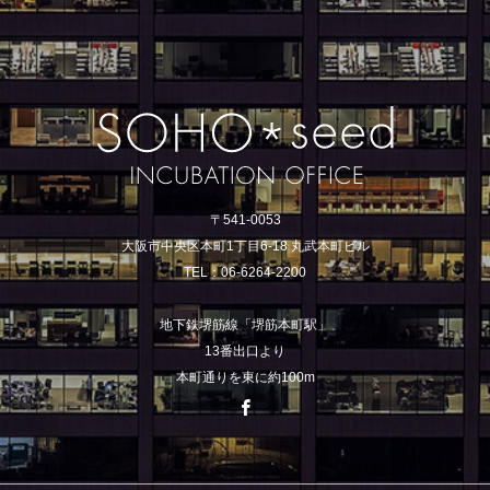
〒541-0053
大阪市中央区本町1丁目6-18 丸武本町ビル
TEL：06-6264-2200
地下鉄堺筋線「堺筋本町駅」
13番出口より
本町通りを東に約100m